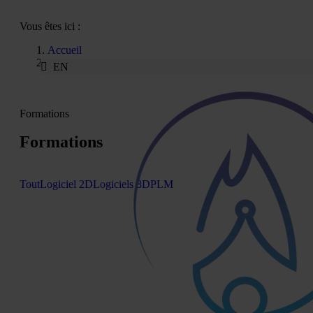
Vous êtes ici :
Accueil
Formation
EN
Formations
Formations
Tout
Logiciel 2D
Logiciels 3D
PLM