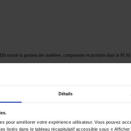
Découvrir la gestion des matières, composants et produits dans le PLM
/
PLM
Débutant
Appréhender la gestion des composants, des matières et des produits d
Détails
EN SAVOIR PLUS
ies.
ies pour améliorer votre expérience utilisateur. Vous pouvez acc
s listés dans le tableau récapitulatif accessible sous « Afficher 