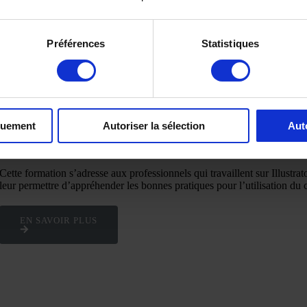
Préférences
Statistiques
Connecteur Ai – Centric PLM
/
Logiciel 2D
quement
Autoriser la sélection
Aut
PLM
Débutant
Cette formation s’adresse aux professionnels qui travaillent sur Illustrat
leur permettre d’appréhender les bonnes pratiques pour l’utilisation du 
EN SAVOIR PLUS