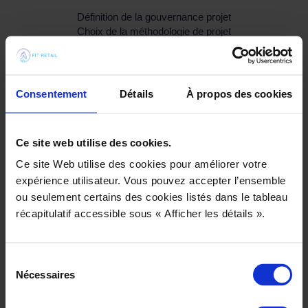
Définition de la gouvernance projet
Choix de la méthodologie de projet
Accompagnement du déploiement des solutions PLM
Pilotage des intégrateurs
Soutien aux équipes métiers et IT
Consentement
Détails
À propos des cookies
Renfort opérationnel / accompagnement projet
Pilotage projet et équipes
Ce site web utilise des cookies.
Elaboration des plans de tests et de qualification
Ce site Web utilise des cookies pour améliorer votre
Réalisation des documentations projets
AMOA / MOE specialisé sur le PLM
expérience utilisateur. Vous pouvez accepter l’ensemble
ou seulement certains des cookies listés dans le tableau
Formation & changement : adoptez votre nouveau
récapitulatif accessible sous « Afficher les détails ».
logiciel PLM
Evaluation des participants pour créer des groupes
Sélection
homogènes
Nécessaires
du
Création de programmes de formation sur-mesure selon votre
consentement
logiciel PLM et selon votre logiciel