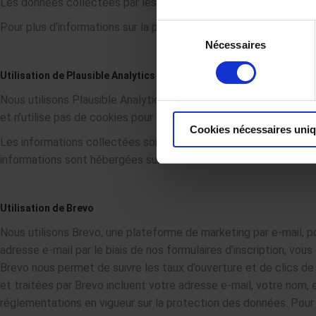
Les données collectées par les cookies peuvent être transférée
Pour plus d’informations sur la politique de confidentialité de C
Sélection
Nécessaires
du
consentement
Utilisation de Plausible Analytics
Nous utilisons Plausible Analytics pour analyser le trafic de not
et n’utilise pas de cookies pour collecter des informations. Les t
Cookies nécessaires uni
Les informations collectées sont utilisées exclusivement pour 
informations sont hébergées sur des serveurs situés dans l’Union
Utilisation de Brevo
Nous utilisons Brevo, une plateforme de marketing par e-mail, 
adresse e-mail par le biais de nos formulaires d’inscription, v
Brevo nous permet de suivre les taux d’ouverture et de clics de 
et traitées par Brevo incluent votre adresse e-mail, votre nom
réglementations en vigueur sur la protection des données. Pour pl