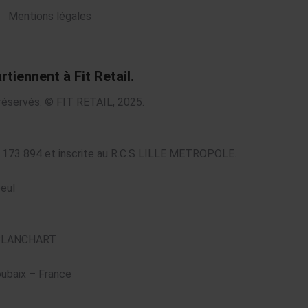
Mentions légales
tiennent à Fit Retail.
 réservés. © FIT RETAIL, 2025.
0 173 894 et inscrite au R.C.S LILLE METROPOLE.
eul
pe BLANCHART
oubaix – France