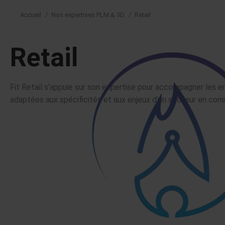
Accueil
Nos expertises PLM & 3D
Retail
Vous êtes ici :
Retail
Fit Retail s’appuie sur son expertise pour accompagner les en
adaptées aux spécificités et aux enjeux d’un secteur en cons