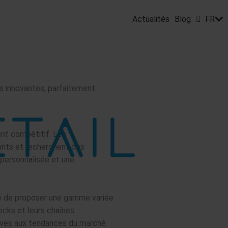
Actualités
Blog
FR
es innovantes, parfaitement
nt compétitif. Les
ants et recherchent des
 personnalisée et une
té de proposer une gamme variée
ocks et leurs chaînes
tives aux tendances du marché