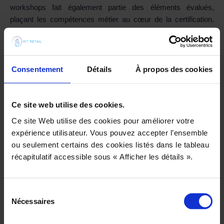
workshops fait également partie des éléments évalués,
plaçant les compétences métier au cœur de la certification.
Ainsi, nos collaborateurs sont aussi bien certifiés
« Workshops », « Configuration avancée » ou encore
« Performance Optimization ». Au-delà d’attester de nos
compétences, elles nous permettent de témoigner des projets
Consentement
Détails
À propos des cookies
auxquels nous avons participé. Certains de nos clients
souhaitent la plus grande confidentialité autour de leurs projets.
Nos certifications deviennent ainsi nos seules preuves
Ce site web utilise des cookies.
d’intervention.
Ce site Web utilise des cookies pour améliorer votre
expérience utilisateur. Vous pouvez accepter l’ensemble
ou seulement certains des cookies listés dans le tableau
récapitulatif accessible sous « Afficher les détails ».
Quels sont les enjeux pour nos
équipes ?
Sélection
Nécessaires
du
consentement
Pour nos équipes, ce « visa » est particulièrement important. Il