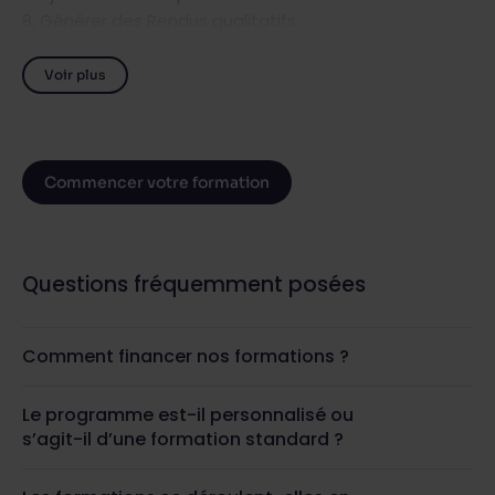
8. Générer des Rendus qualitatifs
9. Communiquer en interne avec les différents
métiers
Voir plus
Exercices de mise en pratique
Commencer votre formation
Questions fréquemment posées
Comment financer nos formations ?
Le programme est-il personnalisé ou
s’agit-il d’une formation standard ?