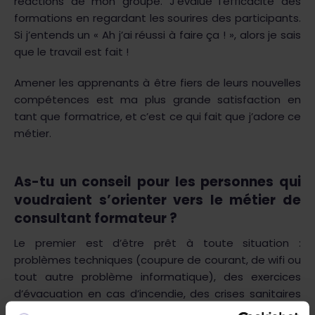
réactions de mon groupe. J’évalue l’efficacité des
formations en regardant les sourires des participants.
Si j’entends un « Ah j’ai réussi à faire ça ! », alors je sais
que le travail est fait !
Amener les apprenants à être fiers de leurs nouvelles
compétences est ma plus grande satisfaction en
tant que formatrice, et c’est ce qui fait que j’adore ce
métier.
As-tu un conseil pour les personnes qui
voudraient s’orienter vers le métier de
consultant formateur ?
Le premier est d’être prêt à toute situation :
problèmes techniques (coupure de courant, de wifi ou
tout autre problème informatique), des exercices
d’évacuation en cas d’incendie, des crises sanitaires
qui font que la moitié des participants sont confinés