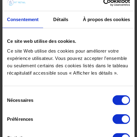
et l’autre non, des apprenants qui viennent sans
ordinateur… Le métier de la formation rime avec
Consentement
Détails
À propos des cookies
improvisation, malgré toute la préparation possible, il
y a des aléas qu’on ne peut pas prévoir. Être
formateur, c’est composer avec ces imprévus et des
Ce site web utilise des cookies.
configurations parfois périlleuses : un peu d’optimisme
et de créativité aideront à palier à toute situation (ou
Ce site Web utilise des cookies pour améliorer votre
presque
).
expérience utilisateur. Vous pouvez accepter l’ensemble
ou seulement certains des cookies listés dans le tableau
récapitulatif accessible sous « Afficher les détails ».
Le change management, un
enjeu de taille dans les
Sélection
projets PLM
Nécessaires
du
consentement
Préférences
Quels sont les principaux défis
rencontrés lors de l’implémentation d’un