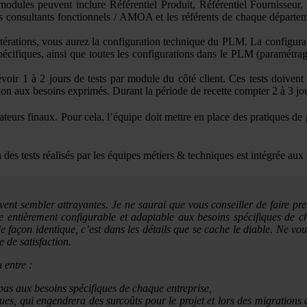
modules peuvent inclure Référentiel Produit, Référentiel Fournisseur
es consultants fonctionnels / AMOA et les référents de chaque départeme
r itérations, vous aurez la configuration technique du PLM. La configura
écifiques, ainsi que toutes les configurations dans le PLM (paramétrag
.
évoir 1 à 2 jours de tests par module du côté client. Ces tests doivent
tion aux besoins exprimés. Durant la période de recette compter 2 à 3 jo
teurs finaux. Pour cela, l’équipe doit mettre en place des pratiques de ges
à des tests réalisés par les équipes métiers & techniques est intégrée aux
nt sembler attrayantes. Je ne saurai que vous conseiller de faire preu
entièrement configurable et adaptable aux besoins spécifiques de ch
de façon identique, c’est dans les détails que se cache le diable. Ne vous
 de satisfaction.
 entre :
as aux besoins spécifiques de chaque entreprise,
s, qui engendrera des surcoûts pour le projet et lors des migrations 