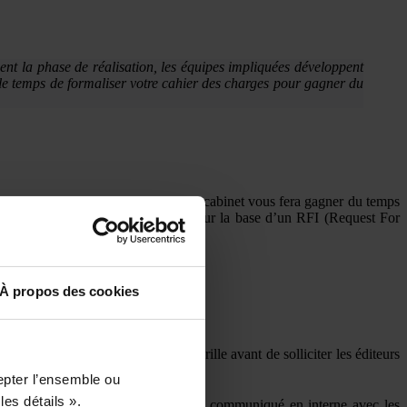
ent la phase de réalisation, les équipes impliquées développent
ez le temps de formaliser votre cahier des charges pour gagner du
cabinet de conseil expert en PLM. Le cabinet vous fera gagner du temps
auprès des éditeurs PLM pressentis sur la base d’un RFI (Request For
r :
À propos des cookies
 driver notre choix. Établir votre grille avant de solliciter les éditeurs
epter l’ensemble ou
les détails ».
du coût du logiciel PLM. Celui-ci sera communiqué en interne avec les