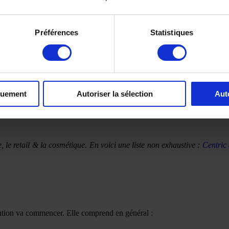
Préférences
Statistiques
ivent être pondérés car ils n’ont pas tous la même importance. Ils sont 
quement
Autoriser la sélection
Aut
e comparer les offres et de faire le bon choix. Celle-ci s’appuiera sur d
, le retail & la cosmétique. En voici une liste non exhaustive :
Centric
lution va commencer. Elle comprend en général :