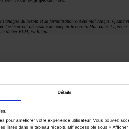
expérience sur des projets similaires.
e l’analyse du besoin et sa formalisation ont été mal conçus. Quand vi
et il est souvent nécessaire de redéfinir le besoin. Mon conseil : pren
nte Métier PLM, Fit Retail.
 solutions existantes. Cette étape peut également être assurée par un 
 d’un Proof Of Concept (POC). Un appel d’offres pourra être réalisé 
emps d’établir une grille comparative dans laquelle vous allez distingue
Détails
ies.
e choisir un logiciel tout en oubliant les critères essentiels qui devraient
ies pour améliorer votre expérience utilisateur. Vous pouvez acc
s listés dans le tableau récapitulatif accessible sous « Afficher 
 des différentes options, des forces/faiblesses de chaque solution et 