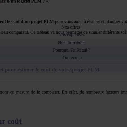
ace d’un logiciel PLM ?
».
ncent le coût d’un projet PLM
pour vous aider à évaluer et planifier vo
Nos offres
leau comparatif. Ce tableau va nous permettre de simuler différents scén
Nos expertises
Nos formations
Pourquoi Fit Retail ?
On recrute
t pour estimer le coût de votre projet PLM
erons en mesure de le compléter. En effet, de nombreux facteurs impa
ur coût