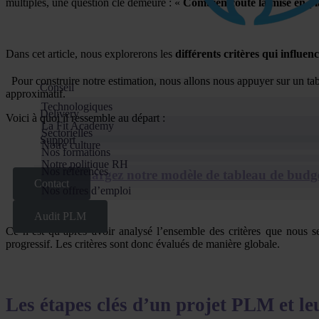
multiples, une question clé demeure : «
Combien coûte la mise en pl
Dans cet article, nous explorerons les
différents critères qui influe
Pour construire notre estimation, nous allons nous appuyer sur un tab
Conseil
approximatif.
Technologiques
Delivery
Voici à quoi il ressemble au départ :
La Fit Academy
Sectorielles
Support
Notre culture
Nos formations
Notre politique RH
Nos références
👉 Téléchargez notre modèle de tableau de budge
Contact
Nos offres d’emploi
Audit PLM
Ce n’est qu’après avoir analysé l’ensemble des critères que nous s
progressif. Les critères sont donc évalués de manière globale.
Les étapes clés d’un projet PLM et le