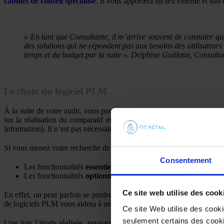
cabinet de conseil spécialisé
. Il vous apportera un œil externe et son 
« En tant que Consultante, il m’arrive souvent de constater qu
des solutions qui ne répondent pas aux besoins des utilisateurs 
temps et du budget par la suite ». Delphine Guillotin, Consulta
Le choix du logiciel PLM
À la suite de votre audit, vous pouvez déjà réaliser un benchmark des
sur la réalisation du comparatif et éventuellement la mise en place
Information). Il n’est pas nécessaire de sélectionner plus de 3 éditeurs.
Si vous menez votre recherche de solutions par vous-même, prenez le t
Consentement
Les fonctionnalités
essentielles
(must have)
Les fonctionnalités
optionnelles
(nice to have).
Ce site web utilise des cook
En effet, on peut parfois se perdre dans les démonstrations, être tenté d
de logiciels PLM vous aidera à ne pas perdre de vue votre objectif.
Ce site Web utilise des cook
seulement certains des cookie
Une fois l’étude réalisée, essayez de faire un tableau récapitulatif