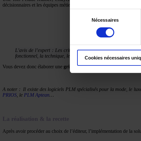
décisionnaires et les équipes métiers pour aboutir à un choix final.
Sélection
Nécessaires
du
consentement
L’avis de l’expert : Les critères d’évaluation des solutions do
fonctionnel, la technique, le budget et la méthodologie.
Cookies nécessaires uni
Vous devez donc élaborer une
grille d’évaluation
qui vous permettra d
A noter : Il existe des logiciels PLM spécialisés pour la mode, le luxe
PRIOS
, le
PLM Aptean
…
La réalisation & la recette
Après avoir procéder au choix de l’éditeur, l’implémentation de la so