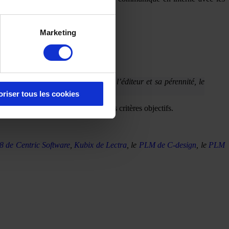
Marketing
souvent répartis en 5 catégories : l’éditeur et sa pérennité, le
oriser tous les cookies
es notes, elles-mêmes basées sur des critères objectifs.
 8 de Centric Software
,
Kubix de Lectra
, le
PLM de C-design
, le
PLM