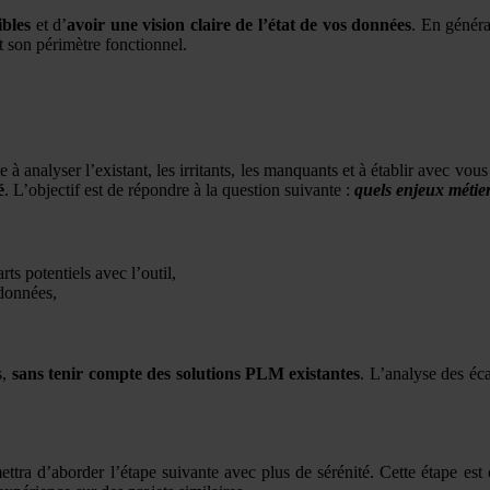
ibles
et d’
avoir une vision claire de l’état de vos données
. En généra
et son périmètre fonctionnel.
 à analyser l’existant, les irritants, les manquants et à établir avec vous
é
. L’objectif est de répondre à la question suivante :
quels enjeux métier
ts potentiels avec l’outil,
 données,
s,
sans tenir compte des solutions PLM existantes
. L’analyse des éc
ttra d’aborder l’étape suivante avec plus de sérénité. Cette étape est c