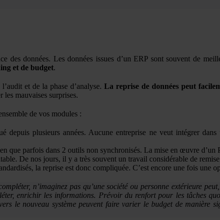
ance des données. Les données issues d’un ERP sont souvent de meille
ing et de budget
.
 l’audit et de la phase d’analyse.
La reprise de données peut facilem
er les mauvaises surprises.
l’ensemble de vos modules :
lué depuis plusieurs années. Aucune entreprise ne veut intégrer dans
ien que parfois dans 2 outils non synchronisés. La mise en œuvre d’un P
itable. De nos jours, il y a très souvent un travail considérable de re
tandardisés, la reprise est donc compliquée. C’est encore une fois une op
 compléter, n’imaginez pas qu’une société ou personne extérieure peut, 
léter, enrichir les informations. Prévoir du renfort pour les tâches q
 vers le nouveau système peuvent faire varier le budget de manière si